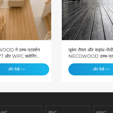
प-तैयार और सड़ांध-रोधी: NZ में
डब्ल्यूपीसी बनाम हार्डव
OWOOD उच्च-प्रदर्शन
2026 खरीद टीमों के
 भूमि
तुलना
और देखें >>
और देखे