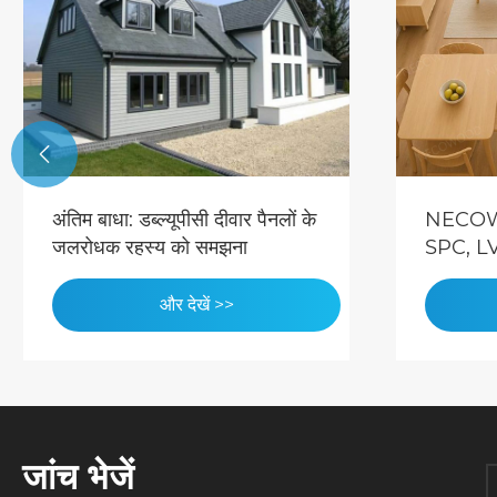

NECOWOOD ने उच्च-प्रदर्शन
भूकं
SPC, LVT और WPC फ़्लोरिंग
NEC
समाधानों के साथ वैश्विक परियोजना
WPC
आपूर्ति का विस्तार किया
और देखें >>
जांच भेजें