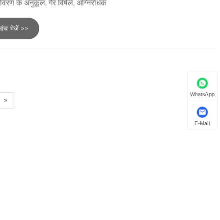
ावरण के अनुकूल, गैर विषैले, अग्निरोधक
ांच भेजें >>
WhatsApp
»
E-Mail