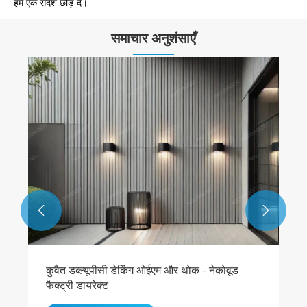
हमें एक संदेश छोड़ दें।
समाचार अनुशंसाएँ


कुवैत डब्ल्यूपीसी डेकिंग ओईएम और थोक - नेकोवूड
फैक्ट्री डायरेक्ट