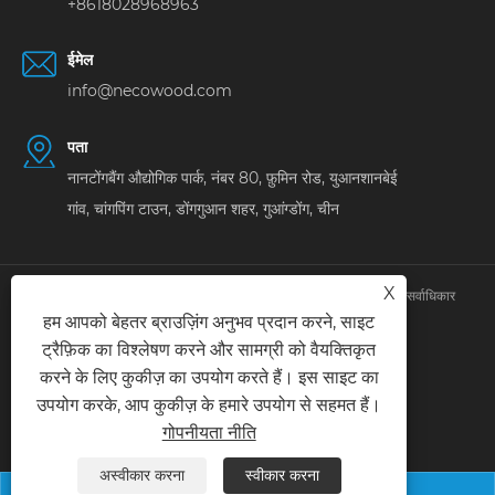
+8618028968963
ईमेल
info@necowood.com
पता
नानटोंगबैंग औद्योगिक पार्क, नंबर 80, फ़ुमिन रोड, युआनशानबेई
गांव, चांगपिंग टाउन, डोंगगुआन शहर, गुआंग्डोंग, चीन
X
कॉपीराइट © 2025 डोंगगुआन लिनहोंग बिल्डिंग डेकोरेशन मटेरियल कं, लिमिटेड सर्वाधिकार 
हम आपको बेहतर ब्राउज़िंग अनुभव प्रदान करने, साइट
सुरक्षित। 
ट्रैफ़िक का विश्लेषण करने और सामग्री को वैयक्तिकृत
Links
|
Sitemap
|
RSS
|
XML
|
गोपनीयता नीति
|
करने के लिए कुकीज़ का उपयोग करते हैं। इस साइट का
उपयोग करके, आप कुकीज़ के हमारे उपयोग से सहमत हैं।
गोपनीयता नीति
अस्वीकार करना
स्वीकार करना