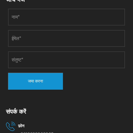
जमा करना
संपर्क करें
फ़ोन