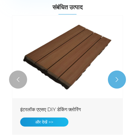
संबंधित उत्पाद


इंटरलॉक एएसए दी डेनिंग फर्श
और देखें >>