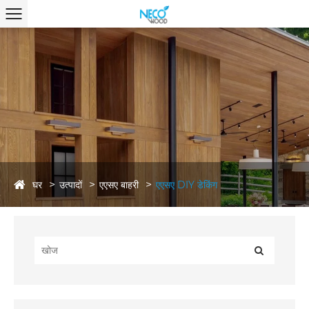
घर
उत्पादों
एएसए बाहरी
एएसए DIY डेकिंग