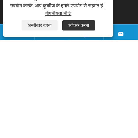
उपयोग करके, आप कुकीज़ के हमारे उपयोग से सहमत हैं।
संपर्क करें
गोपनीयता नीति
अस्वीकार करना
स्वीकार करना
फ़ोन




+8618028968963
ईमेल
info@necowood.com
पता
नानटोंगबैंग औद्योगिक पार्क, नंबर 80, फ़ुमिन रोड, युआनशानबेई
गांव, चांगपिंग टाउन, डोंगगुआन शहर, गुआंग्डोंग, चीन
कॉपीराइट © 2025 डोंगगुआन लिनहोंग बिल्डिंग डेकोरेशन मटेरियल कं, लिमिटेड सर्वाधिकार 
सुरक्षित। 
Links
|
Sitemap
|
RSS
|
XML
|
गोपनीयता नीति
|