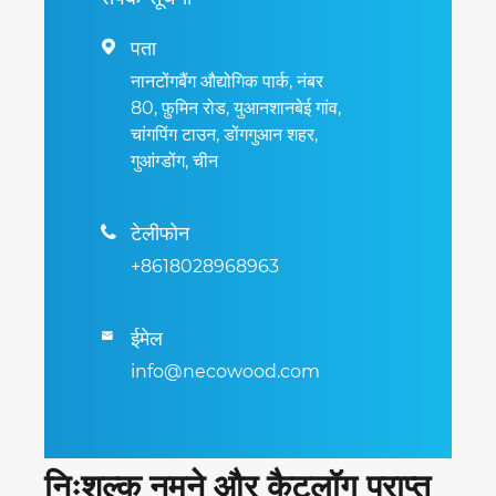
पता

नानटोंगबैंग औद्योगिक पार्क, नंबर
80, फ़ुमिन रोड, युआनशानबेई गांव,
चांगपिंग टाउन, डोंगगुआन शहर,
गुआंग्डोंग, चीन
टेलीफोन

+8618028968963
ईमेल

info@necowood.com
निःशुल्क नमूने और कैटलॉग प्राप्त