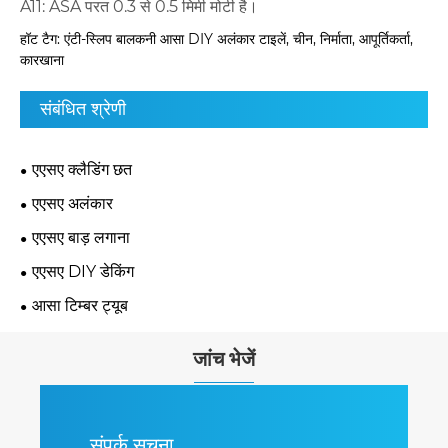
A11: ASA परत 0.3 से 0.5 मिमी मोटी है।
हॉट टैग: एंटी-स्लिप बालकनी आसा DIY अलंकार टाइलें, चीन, निर्माता, आपूर्तिकर्ता,
कारखाना
संबंधित श्रेणी
एएसए क्लैडिंग छत
एएसए अलंकार
एएसए बाड़ लगाना
एएसए DIY डेकिंग
आसा टिम्बर ट्यूब
जांच भेजें
संपर्क सूचना