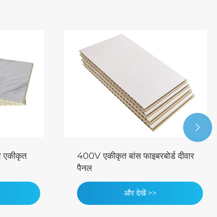

र एकीकृत
400V एकीकृत बांस फाइबरबोर्ड दीवार
पैनल
और देखें >>