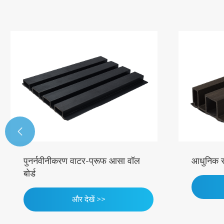

पुनर्नवीनीकरण वाटर-प्रूफ आसा वॉल
आधुनिक स
बोर्ड
और देखें >>