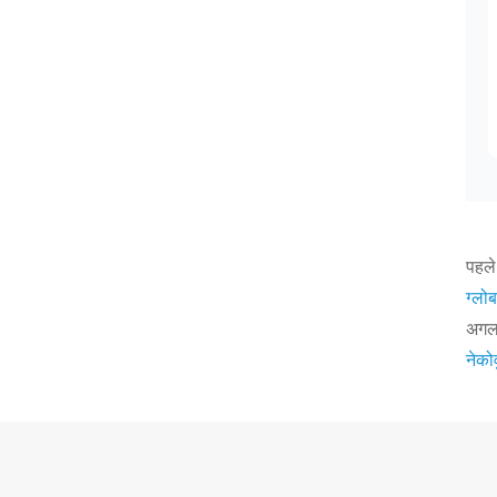
पहले
ग्लो
अगला
नेको