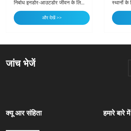
निर्बाध इनडोर-आउटडोर जीवन के लिए
स्थानों के
एएसए-उन्नत संग्रह की शुरुआत की
और देखें >>
जांच भेजें
क्यू आर संहिता
हमारे बारे में