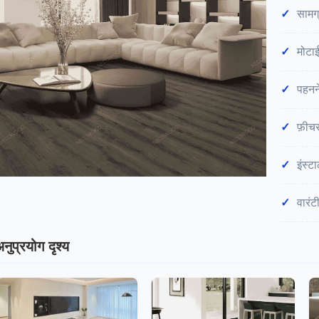
सामग्
मोटाई
पहनन
फ़ीचर
इंस्ट
वारंट
नुप्रयोग दृश्य