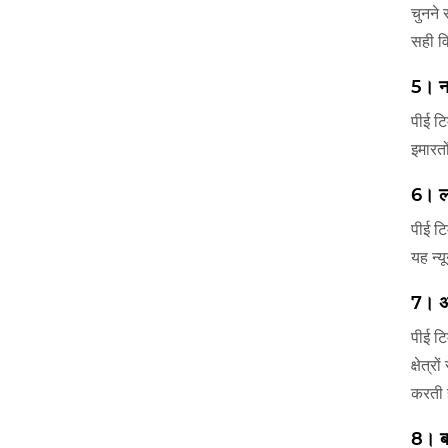
चुनने 
सही व
5। न
पीई टि
इमारत
6। ल
पीई टि
यह न्
7। अत
पीई टि
क्षेत्
करती 
8। बह