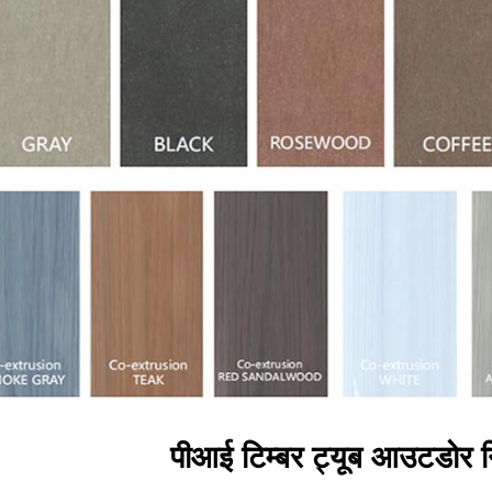
पीआई टिम्बर ट्यूब आउटडोर नि