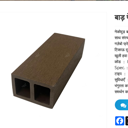
बाड़ 
नेकोवूड ब
साथ संरच
गज़ेबो फ
टिकाऊ दृश
खुली हवा 
कोड ：
Spec.：
टाइप ： प
सुविधाएँ 
भंगुरता क
समर्थन कर
F