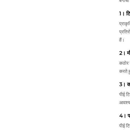
बगीचा 
1। ट
प्राकृ
प्रतिर
हैं।
2। म
कठोर ब
करते ह
3। क
पीई ट
आवश्य
4। पर
पीई टि