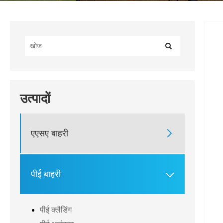
उत्पादों
एएसए बाहरी

पीई बाहरी

पीई क्लैडिंग