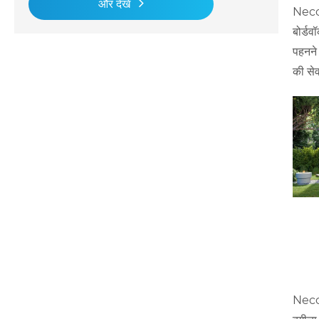
और देखें
Necow
बोर्डव
पहनने
की से
Necow