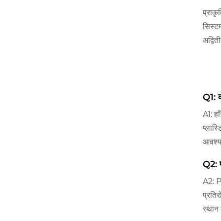
प्राकृ
सिस्टम
अद्वित
Q1: क
A1: हा
प्लास्
आवश्य
Q2: प
A2: P
प्रतिर
स्थान 