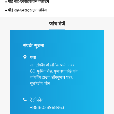
पीई सह-एक्सट्रूज़न क्लैडिंग
पीई सह-एक्सट्रूज़न डेकिंग
जांच भेजें
संपर्क सूचना
पता

नानटोंगबैंग औद्योगिक पार्क, नंबर
80, फ़ुमिन रोड, युआनशानबेई गांव,
चांगपिंग टाउन, डोंगगुआन शहर,
गुआंग्डोंग, चीन
टेलीफोन

+8618028968963