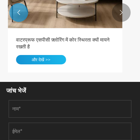


वैश्विक डब्ल्यूपीसी मार्केट 2026: नेकवुड के नेतृत्व में
मजबूत विकास और तकनीकी सफलताएं
और देखें >>
जांच भेजें