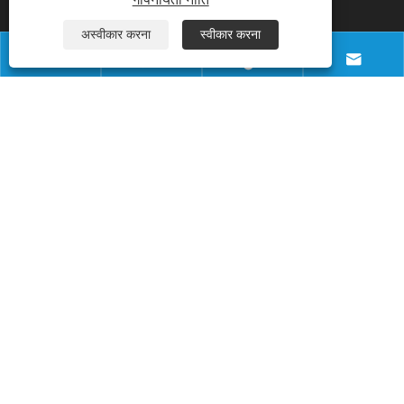
अस्वीकार करना
स्वीकार करना
फ़ोन




+8618028968963
ईमेल
info@necowood.com
पता
नानटोंगबैंग औद्योगिक पार्क, नंबर 80, फ़ुमिन रोड, युआनशानबेई
गांव, चांगपिंग टाउन, डोंगगुआन शहर, गुआंग्डोंग, चीन
कॉपीराइट © 2025 डोंगगुआन लिनहोंग बिल्डिंग डेकोरेशन मटेरियल कं, लिमिटेड सर्वाधिकार 
सुरक्षित। 
Links
|
Sitemap
|
RSS
|
XML
|
गोपनीयता नीति
|