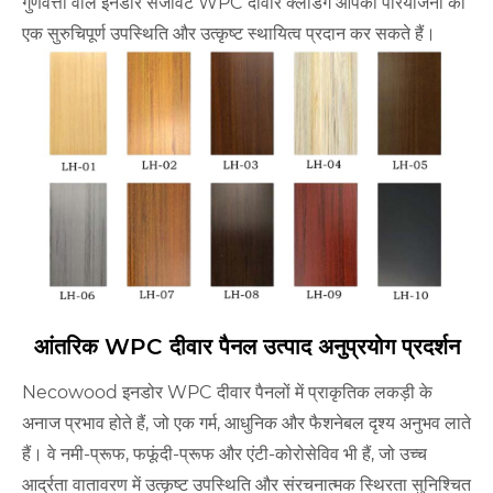
गुणवत्ता वाले इनडोर सजावट WPC दीवार क्लैडिंग आपकी परियोजना को
एक सुरुचिपूर्ण उपस्थिति और उत्कृष्ट स्थायित्व प्रदान कर सकते हैं।
आंतरिक WPC दीवार पैनल उत्पाद अनुप्रयोग प्रदर्शन
Necowood इनडोर WPC दीवार पैनलों में प्राकृतिक लकड़ी के
अनाज प्रभाव होते हैं, जो एक गर्म, आधुनिक और फैशनेबल दृश्य अनुभव लाते
हैं। वे नमी-प्रूफ, फफूंदी-प्रूफ और एंटी-कोरोसेविव भी हैं, जो उच्च
आर्द्रता वातावरण में उत्कृष्ट उपस्थिति और संरचनात्मक स्थिरता सुनिश्चित