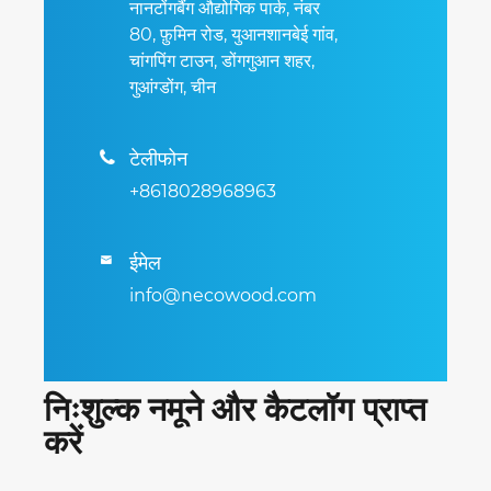
नानटोंगबैंग औद्योगिक पार्क, नंबर
80, फ़ुमिन रोड, युआनशानबेई गांव,
चांगपिंग टाउन, डोंगगुआन शहर,
गुआंग्डोंग, चीन
टेलीफोन

+8618028968963
ईमेल

info@necowood.com
निःशुल्क नमूने और कैटलॉग प्राप्त
करें