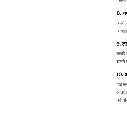
फ़िनि
8. थर
अपने उ
अवशोषि
9. ला
यद्यप
चलने 
10. अ
पीई फ़
आउटडो
नवीनी