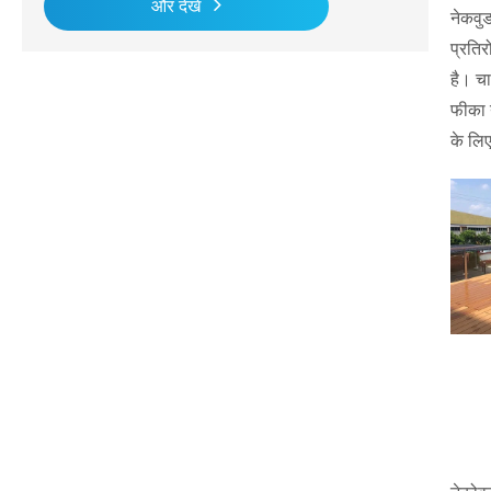
और देखें
नेकवुड
प्रतिर
है। चा
फीका य
के लि