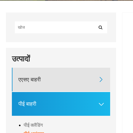
उत्पादों
एएसए बाहरी

पीई बाहरी

पीई क्लैडिंग