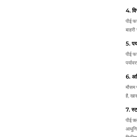
4. विर
पीई फर
बाहरी 
5. पर
पीई फर
पर्या
6. अग
मौसम 
है, खास
7. स्
पीई फ़
आधुनिक