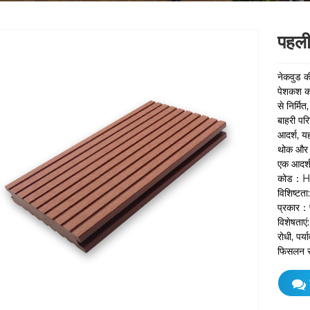
पहली
नेकवुड क
पेशकश कर
से निर्मि
बाहरी परि
आदर्श, य
थोक और अ
एक आदर्श
कोड：
विशिष्टत
प्रकार：प
विशेषताएं
रोधी, पर्
फिसलन रो