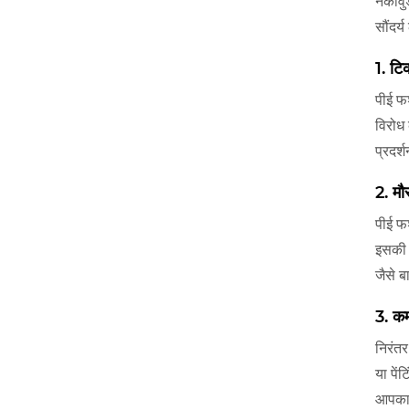
नेकोवु
सौंदर्
1. टि
पीई फर
विरोध 
प्रदर्
2. मौ
पीई फर
इसकी 
जैसे ब
3. क
निरंतर
या पें
आपका 