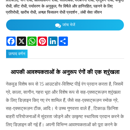
विशेषताएं: जंग रोधी, ऑक्सीकरण रोधी, जलरोधक, पराबैंगनी रोधी, प्रदूषण रोधी, फफूंदी
रोधी, कीट रोधी, पर्यावरण के अनुकूल, गैर विषैले और हानिरहित, पहनने के लिए
प्रतिरोधी, खरोंच रोधी, अच्छा फिसलन रोधी प्रदर्शन , लंबी सेवा जीवन
जांच भेजें
Facebook
X
WhatsApp
Pinterest
LinkedIn
Share
उत्पाद वर्णन
आपकी आवश्यकताओं के अनुरूप रंगों की एक श्रृंखला
नेकवुड विशेष रूप से 15 आउटडोर-विशिष्ट पीई रंग प्रदान करता है, जिसमें
ग्रे, काला, सागौन, गहरा भूरा और विशेष रूप से सह-एक्सट्रूज़न श्रृंखला
के लिए डिज़ाइन किए गए रंग शामिल हैं, जैसे सह-एक्सट्रूज़न स्मोक ग्रे,
सह-एक्सट्रूज़न टीक, आदि। ये उच्च गुणवत्ता वाले हैं , टिकाऊ फ़िनिश
बाहरी परियोजनाओं में सुंदरता जोड़ने और उत्कृष्ट स्थायित्व प्रदान करने के
लिए डिज़ाइन की गई हैं। अपनी विभिन्न आवश्यकताओं को पूरा करने के