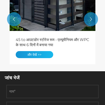


45 to आउटडोर स्टोरेज रूम - एल्यूमीनियम और WPC
के साथ 6 दिनों में बनाया गया
और देखें >>
जांच भेजें