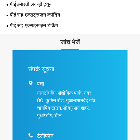
पीई इमारती लकड़ी ट्यूब
पीई सह-एक्सट्रूज़न क्लैडिंग
पीई सह-एक्सट्रूज़न डेकिंग
जांच भेजें
संपर्क सूचना
पता

नानटोंगबैंग औद्योगिक पार्क, नंबर
80, फ़ुमिन रोड, युआनशानबेई गांव,
चांगपिंग टाउन, डोंगगुआन शहर,
गुआंग्डोंग, चीन
टेलीफोन
